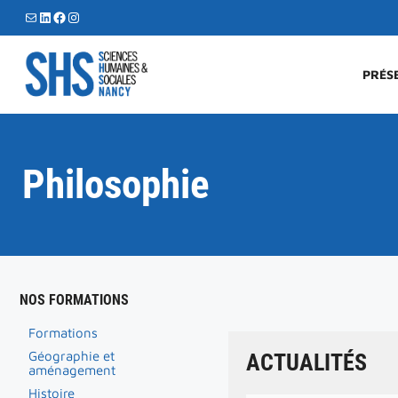
Aller
E-mail
LinkedIn
Facebook
Instagram
au
contenu
PRÉS
Philosophie
NOS FORMATIONS
Formations
Géographie et
ACTUALITÉS
aménagement
Histoire