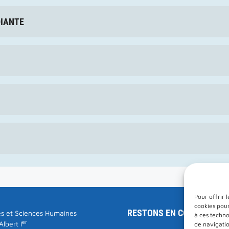
DIANTE
Pour offrir 
cookies pour
RESTONS EN CONTACT
s et Sciences Humaines
à ces techn
er
lbert I
de navigatio