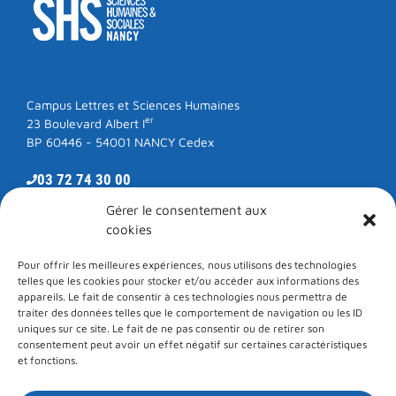
Campus Lettres et Sciences Humaines
er
23 Boulevard Albert I
BP 60446 - 54001 NANCY Cedex
03 72 74 30 00
Gérer le consentement aux
cookies
RESTONS EN CONTACT
Pour offrir les meilleures expériences, nous utilisons des technologies
telles que les cookies pour stocker et/ou accéder aux informations des
E-mail
LinkedIn
Facebook
Instagram
appareils. Le fait de consentir à ces technologies nous permettra de
traiter des données telles que le comportement de navigation ou les ID
uniques sur ce site. Le fait de ne pas consentir ou de retirer son
consentement peut avoir un effet négatif sur certaines caractéristiques
Une unité de formation et de recherche de
et fonctions.