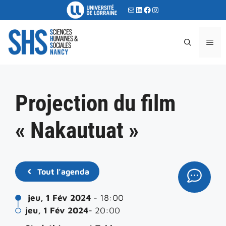
Aller
E-mail
LinkedIn
Facebook
Instagram
au
contenu
ME
Projection du film
« Nakautuat »
Tout l’agenda
jeu, 1 Fév 2024
- 18:00
jeu, 1 Fév 2024
- 20:00