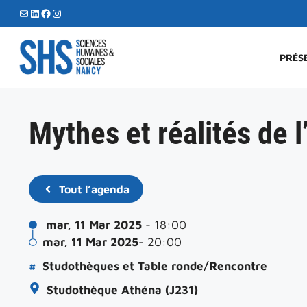
Aller
E-mail
LinkedIn
Facebook
Instagram
au
contenu
PRÉS
Mythes et réalités de l
Tout l’agenda
mar, 11 Mar 2025
- 18:00
mar, 11 Mar 2025
- 20:00
#
Studothèques et Table ronde/Rencontre
Studothèque Athéna (J231)