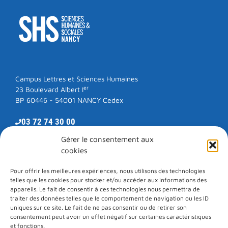
Campus Lettres et Sciences Humaines
er
23 Boulevard Albert I
BP 60446 - 54001 NANCY Cedex
03 72 74 30 00
Gérer le consentement aux
cookies
RESTONS EN CONTACT
Pour offrir les meilleures expériences, nous utilisons des technologies
telles que les cookies pour stocker et/ou accéder aux informations des
E-mail
LinkedIn
Facebook
Instagram
appareils. Le fait de consentir à ces technologies nous permettra de
traiter des données telles que le comportement de navigation ou les ID
uniques sur ce site. Le fait de ne pas consentir ou de retirer son
consentement peut avoir un effet négatif sur certaines caractéristiques
Une unité de formation et de recherche de
et fonctions.