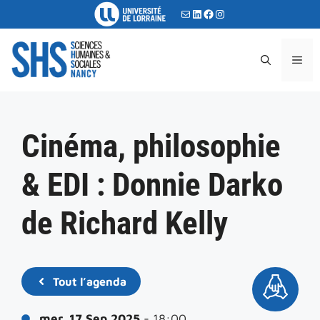
Aller
E-mail
LinkedIn
Facebook
Instagram
au
contenu
ME
Cinéma, philosophie
& EDI : Donnie Darko
de Richard Kelly
Tout l’agenda
mer, 17 Sep 2025
- 18:00